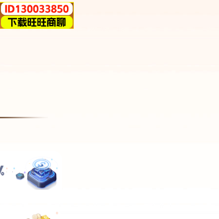
洛杉矶快船vs克里夫兰骑士预测{球速体育登录入口 25787.APP}
新疆伊力王酒男篮{球速体育登录入口 25787.APP}
广州队中甲门票购买网站{球速体育登录入口 25787.APP}
拜仁慕尼黑女足vs勒沃库森女足预测{球速体育登录入口 25787.APP}