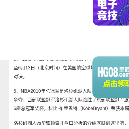
现，还带领球队取得了胜利。科比·布莱恩特也被评为总决
出色表现。他的得分能力、传球能力和篮板球能力都是球
4、-10赛季NBA总冠军是洛杉矶湖人队。详细解释如下：
成功夺得了总冠军。当时，湖人队拥有众多实力派球员，
表现是湖人队夺冠的关键。
5、-11赛季NBA的总冠军是达拉斯小牛队。2011年NBA
至6月13日（北京时间）在美国航空球场及美航中心球
对决。
6、NBA2010年总冠军是洛杉矶湖人队。2010年NBA
争夺，西部联盟冠军洛杉矶湖人队战胜了东部联盟冠军波
6座总冠军奖杯。科比-布莱恩特（KobeBryant）荣获
洛杉矶湖人vs华盛顿奇才盘口分析的介绍就聊到这里吧，