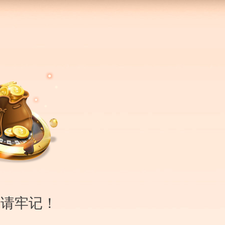
答
pg电子
bg捕鱼
年排行
月排行
周排行
最近发表
巴勒莫vs希塔德拉预测{球速体育登录入口 25787.APP}
瑞典U19vs列支敦士登U19预测{球速体育登录入口 25787.APP}
皇家联邦vs塔拉戈纳预测{球速体育登录入口 25787.APP}
朴茨茅斯vs查尔顿预测{球速体育登录入口 25787.APP}