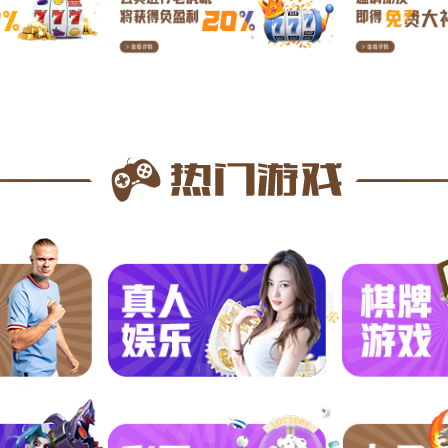
队成功夺得了总冠军，这是他们队史上第16次夺冠。这一赛季，湖
比赛中的表现更是令人印象深刻。科比·布莱恩特（KB）在这
整个赛季中都发挥着关键作用。
他们4：3战胜波士顿凯尔特人队获得冠军。洛杉矶湖人队（L.A. L
乐部，1947年成立于明尼阿波利斯，1960年搬迁到了洛杉矶。
布莱恩特在这场比赛中表现出色，他不仅在得分上有着出色的表