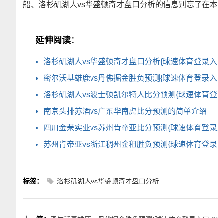
船、洛杉矶湖人vs华盛顿奇才盘口分析的信息别忘了在
延伸阅读：
洛杉矶湖人vs华盛顿奇才盘口分析{球速体育登录入口 2
密尔沃基雄鹿vs丹佛掘金胜负预测{球速体育登录入口 2
洛杉矶湖人vs波士顿凯尔特人比分预测{球速体育登录入口
南京头排苏酒vs广东华南虎比分预测的简单介绍
四川金荣实业vs苏州肯帝亚比分预测{球速体育登录入口 
苏州肯帝亚vs浙江稠州金租胜负预测{球速体育登录入口 
标签：
洛杉矶湖人vs华盛顿奇才盘口分析