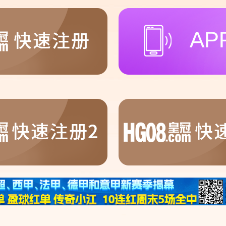
冠军戒指?
人4：3战胜凯尔特人。G1：凯尔特89-102湖人，G2：凯尔特
6凯尔特，G5：湖人86-92凯尔特，G6：凯尔特67-89湖人，G7：
，1972-1973（以球员身份在尼克斯队获得2枚）；1991-199
2002（以教练身份在湖人获得3枚）；2009-2010（以教练身份
，2001，2002，2009，2010年获得。
队拿到总冠军，就能拿到一枚总冠军戒指。孙悦在2009—20