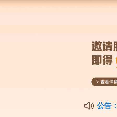
首页
足球新闻
首页
»
体育资讯
»
篮球新闻
洛杉矶湖人vs华盛顿奇才盘口分析{
日期：
2025-04-15 04:01:42
作者：szcg
本篇文章给大家谈谈洛杉矶湖人vs华盛顿奇才盘口分析，
帮助，不要忘了收藏本站喔。
本文目录一览：