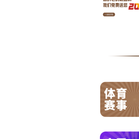
NBA10赛季哪支球队会夺冠
1、在2009-2010赛季的NBA总决赛中，洛杉矶湖人
人队展现出了强大的实力和团队协作精神，尤其是在关键
支湖人队中起到了决定性的作用。作为球队的领袖，他在
2、-10赛季总冠军为洛杉矶湖人队（L.A. Lakers）。
akers），是一只位于美国加利福尼亚州洛杉矶的篮球俱
3、最终，湖人队以4比1的总比分赢得了总冠军。科比·