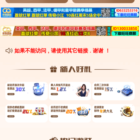
3、
1985年nba季后赛对阵
4、
NBA第五场哪天打?
NBA2009-2010赛季总决赛每场比分多少?
1、NBA2009-2010赛季总决赛结果是洛杉矶湖人4比3战胜了波士顿
凯尔特人。
2、-10赛季NBA总决赛数据为：洛杉矶湖人队以4比3的总比分战胜
波士顿凯尔特人队，获得总冠军。在09-10赛季的NBA总决赛中，洛
杉矶湖人队与波士顿凯尔特人队展开了一场激烈的对决。这场总决赛
不仅是两支球队之间的较量，更是两代篮球传奇之间的对决。
3、洛杉矶湖人！2010年6月18日，洛杉矶湖人在2009-2010赛季NB
A总决赛第七场比赛中，以83-79击败波士顿凯尔特人，从而以4-3的
总比分夺得总冠军，科比·布莱恩特连续第2年捧起总决赛MVP奖
杯。
4、东部次轮：凯尔特人以4-2的比分战胜骑士，魔术以4-0的比分横