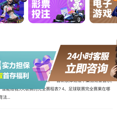
787.APP}
联VS水晶宫阵容预测，以及英超西汉姆联对水晶宫预测对应的
，不要忘了收藏本站喔。 本文目录一览： 1、热刺1-1战平水
场...
7.APP}
2024赛程赛果，以及新浪法甲新闻对应的知识点，希望对各
站喔。 本文目录一览： 1、一首新浪体育法甲集锦背景音乐,
体育法...