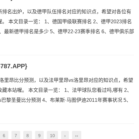
新排名出炉，以及德甲队伍排名对应的知识点，希望对各位有
目录一览： 1、德国甲级联赛排名 2、德甲2023排名
7.APP}
洛里昂比分预测，以及法甲里昂vs洛里昂对应的知识点，希望
本站喔。 本文目录一览： 1、法甲球队您看过吗,哪有 2、
6
7
8
9
10
›
››