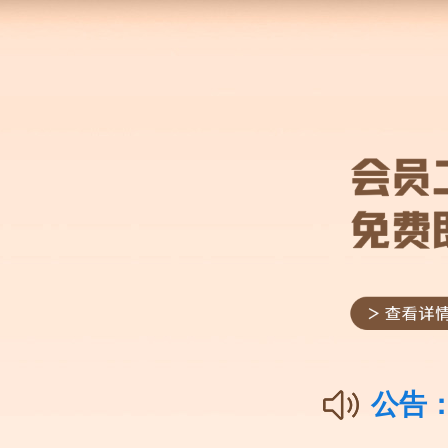
首页
足球新闻
首页
»
体育资讯
»
足球新闻
足球新闻
狼队vs切尔西比分{球速体育登录入口 25787.A
本篇文章给大家谈谈狼队v
对各位有所帮助，不要忘了收藏
切尔西对狼队历史比分 3、狼队vs切尔西结果 4、狼队vs切尔西历史比分 5、切尔西球员每
周训练几天 切尔西对狼队比分