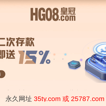
篮球新闻
体育知识
体育问
PP}
s切尔西比分，以及曼城对利物浦预计首发对应的知识点，希望
本站喔。 本文目录一览： 1、切尔西对狼队比分预测 2、
...