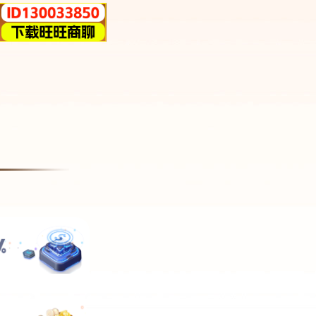
洛杉矶快船vs克里夫兰骑士预测{球速体育登录入口 25787.APP}
新疆伊力王酒男篮{球速体育登录入口 25787.APP}
广州队中甲门票购买网站{球速体育登录入口 25787.APP}
拜仁慕尼黑女足vs勒沃库森女足预测{球速体育登录入口 25787.APP}