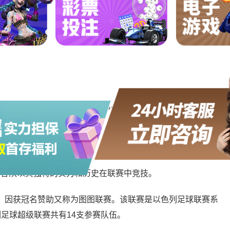
以超”，因获冠名赞助又称为图图联赛。该联赛是以色列足球联
，以色列足球超级联赛共有14支参赛队伍。
组成，各队以其独特的实力和历史在联赛中竞技。
会组织的职业足球联赛，通常简称“以超”，获冠名赞助称为图
赛。成立年份：1999年。
，各队以其独特的实力和历史在联赛中竞技。
”，因获冠名赞助又称为图图联赛。该联赛是以色列足球联赛系
色列足球超级联赛共有14支参赛队伍。