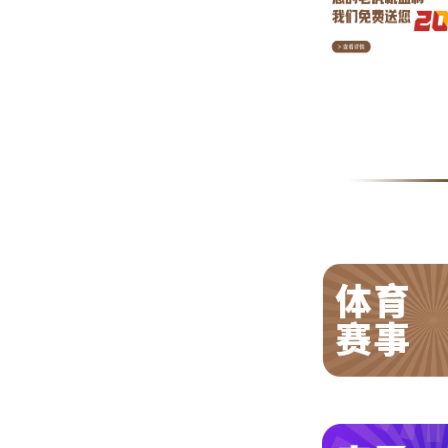
以超是哪个国家的足球联赛
1、以色列超级联赛，通常被称为以超联赛，其水平相对
而被称为图图联赛，是该国足球联赛体系中的最高级别，