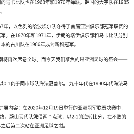
马卡比队也在1968年和1970年蝉联。韩国的大宇队在1985
冠。
67年，以色列的哈波埃尔队夺得了首届亚洲俱乐部冠军联赛的
军。在1970年和1971年，伊朗的塔伊俱乐部和马卡比队分别
本的古川队在1986年成为新科冠军。
热潮将再次席卷全球。而今天我们聚焦的是亚洲足球的盛会——
0-1负于同市球队海法夏普尔。 九十年代在1990年代海法马
扩展内容：在2020年12月19日举行的亚洲冠军联赛决赛中，
终，蔚山现代队凭借两个点球，以2-1的逆转比分，在不败的
年之后第二次站在亚洲足球之巅。