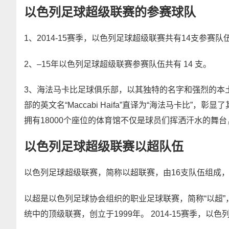
以色列足球超级联赛的参赛球队
1、2014-15赛季，以色列足球超级联赛共有14支参赛队
2、–15年以色列足球超级联赛参赛队伍共有 14 支。
3、海法马卡比足球俱乐部，以其独特的名字和强烈的本
部的英文名“Maccabi Haifa”直译为“海法马卡比”，彰显
拥有18000个座位的体育馆不仅是球员们挥洒汗水的舞
以色列足球超级联赛以超队伍
以色列足球超级联赛，简称以超联赛，由16支队伍组成
以超是以色列足球协会组织的职业足球联赛，简称“以超
统中的顶级联赛，创立于1999年。 2014-15赛季，以