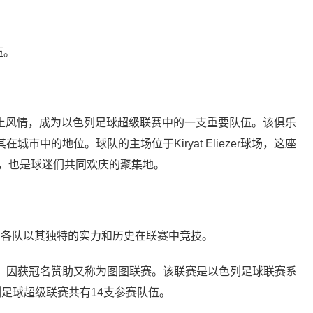
伍。
土风情，成为以色列足球超级联赛中的一支重要队伍。该俱乐
了其在城市中的地位。球队的主场位于Kiryat Eliezer球场，这座
台，也是球迷们共同欢庆的聚集地。
，各队以其独特的实力和历史在联赛中竞技。
”，因获冠名赞助又称为图图联赛。该联赛是以色列足球联赛系
色列足球超级联赛共有14支参赛队伍。